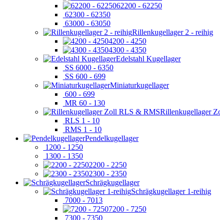
62200 - 62250
62300 - 62350
63000 - 63050
Rillenkugellager 2 - reihig
4200 - 4250
4300 - 4350
Edelstahl Kugellager
SS 6000 - 6350
SS 600 - 699
Miniaturkugellager
600 - 699
MR 60 - 130
Rillenkugellager 
RLS 1 - 10
RMS 1 - 10
Pendelkugellager
1200 - 1250
1300 - 1350
2200 - 2250
2300 - 2350
Schrägkugellager
Schrägkugellager 1-reihig
7000 - 7013
7200 - 7250
7300 - 7350