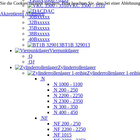
Sie die Cookies zulassen möchten. Bitte beachten Sie, dass bei einer Ablehnun
VKC 3500 - 3510
DAC
Akzeptieren
Ablehnen
30Bxxxxx
32Bxxxxx
35Bxxxxx
38Bxxxxx
40Bxxxxx
BT1B 329013
Vierpunktlager
Q
QJ
Zylinderrollenlager
Zylinderrollenlager 1-reihi
N
N 1000 - 1100
N 200 - 250
N 2200 - 2250
N 2300 - 2350
N 300 - 350
N 400 - 450
NF
NF 200 - 250
NF 2200 - 2250
NF 1015