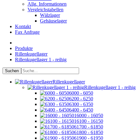
Allg. Informationen
Vergleichstabellen
Wälzlager
Gehäuselager
Kontakt
Fax Anfrage
Produkte
Rillenkugellager
Rillenkugellager 1 - reihig
Rillenkugellager
Rillenkugellager 1 - reihig
6000 - 6050
6200 - 6250
6300 - 6350
6400 - 6450
16000 - 16050
16100 - 16150
61700 - 61850
61800 - 61850
61900 - 61950