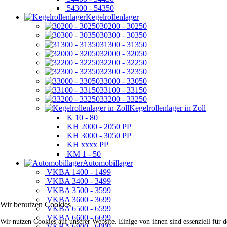
54300 - 54350
Kegelrollenlager
30200 - 30250
30300 - 30350
31300 - 31350
32000 - 32050
32200 - 32250
32300 - 32350
33000 - 33050
33100 - 33150
33200 - 33250
Kegelrollenlager in Zoll
K 10 - 80
KH 2000 - 2050 PP
KH 3000 - 3050 PP
KH xxxx PP
KM 1 - 50
Automobillager
VKBA 1400 - 1499
VKBA 3400 - 3499
VKBA 3500 - 3599
VKBA 3600 - 3699
Wir benutzen Cookies
VKBA 6500 - 6599
VKBA 6600 - 6699
Wir nutzen Cookies auf unserer Website. Einige von ihnen sind essenziell für 
VKBA 6900 - 6999