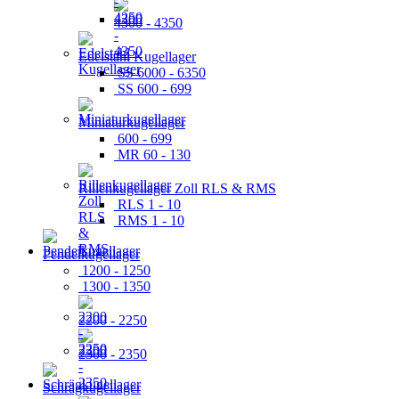
4300 - 4350
Edelstahl Kugellager
SS 6000 - 6350
SS 600 - 699
Miniaturkugellager
600 - 699
MR 60 - 130
Rillenkugellager Zoll RLS & RMS
RLS 1 - 10
RMS 1 - 10
Pendelkugellager
1200 - 1250
1300 - 1350
2200 - 2250
2300 - 2350
Schrägkugellager