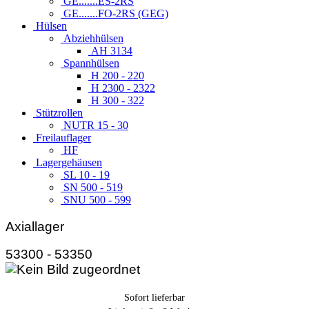
GE.......ES-2RS
GE.......FO-2RS (GEG)
Hülsen
Abziehhülsen
AH 3134
Spannhülsen
H 200 - 220
H 2300 - 2322
H 300 - 322
Stützrollen
NUTR 15 - 30
Freilauflager
HF
Lagergehäusen
SL 10 - 19
SN 500 - 519
SNU 500 - 599
Axiallager
53300 - 53350
Sofort lieferbar