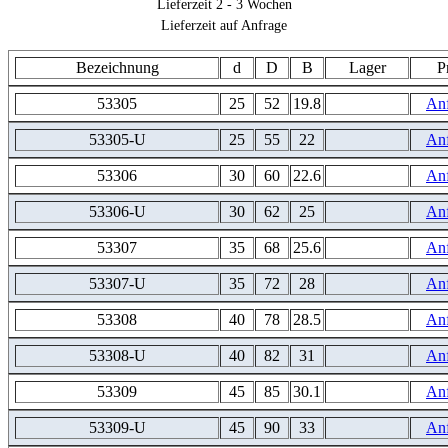
Lieferzeit 2 - 3 Wochen
Lieferzeit auf Anfrage
Bezeichnung
d
D
B
Lager
P
53305
25
52
19.8
An
53305-U
25
55
22
An
53306
30
60
22.6
An
53306-U
30
62
25
An
53307
35
68
25.6
An
53307-U
35
72
28
An
53308
40
78
28.5
An
53308-U
40
82
31
An
53309
45
85
30.1
An
53309-U
45
90
33
An