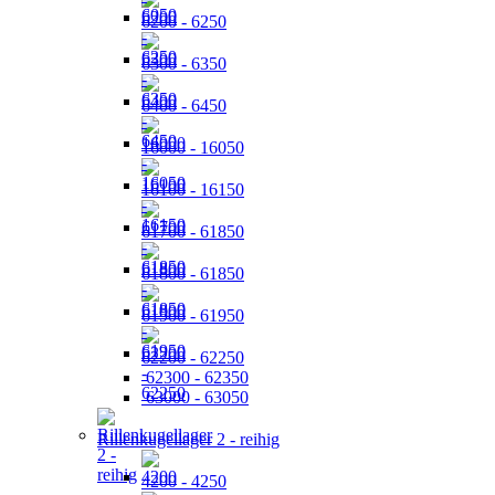
6200 - 6250
6300 - 6350
6400 - 6450
16000 - 16050
16100 - 16150
61700 - 61850
61800 - 61850
61900 - 61950
62200 - 62250
62300 - 62350
63000 - 63050
Rillenkugellager 2 - reihig
4200 - 4250