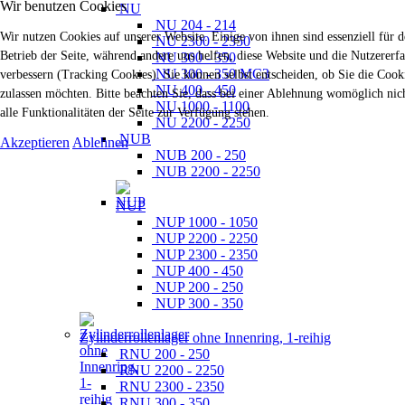
Wir benutzen Cookies
NU
NU 204 - 214
Wir nutzen Cookies auf unserer Website. Einige von ihnen sind essenziell für 
NU 2300 - 2350
Betrieb der Seite, während andere uns helfen, diese Website und die Nutzererf
NU 300 - 350
NU 300 - 350 MC3
verbessern (Tracking Cookies). Sie können selbst entscheiden, ob Sie die Cook
NU 400 - 450
zulassen möchten. Bitte beachten Sie, dass bei einer Ablehnung womöglich nic
NU 1000 - 1100
alle Funktionalitäten der Seite zur Verfügung stehen.
NU 2200 - 2250
NUB
Akzeptieren
Ablehnen
NUB 200 - 250
NUB 2200 - 2250
NUP
NUP 1000 - 1050
NUP 2200 - 2250
NUP 2300 - 2350
NUP 400 - 450
NUP 200 - 250
NUP 300 - 350
Zylinderrollenlager ohne Innenring, 1-reihig
RNU 200 - 250
RNU 2200 - 2250
RNU 2300 - 2350
RNU 300 - 350