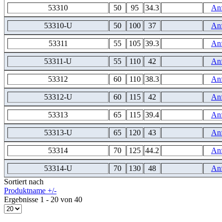
53310
50
95
34.3
An
53310-U
50
100
37
An
53311
55
105
39.3
An
53311-U
55
110
42
An
53312
60
110
38.3
An
53312-U
60
115
42
An
53313
65
115
39.4
An
53313-U
65
120
43
An
53314
70
125
44.2
An
53314-U
70
130
48
An
Sortiert nach
Produktname +/-
Ergebnisse 1 - 20 von 40