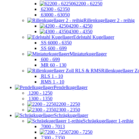
62200 - 62250
62300 - 62350
63000 - 63050
Rillenkugellager 2 - reihig
4200 - 4250
4300 - 4350
Edelstahl Kugellager
SS 6000 - 6350
SS 600 - 699
Miniaturkugellager
600 - 699
MR 60 - 130
Rillenkugellager 
RLS 1 - 10
RMS 1 - 10
Pendelkugellager
1200 - 1250
1300 - 1350
2200 - 2250
2300 - 2350
Schrägkugellager
Schrägkugellager 1-reihig
7000 - 7013
7200 - 7250
7300 - 7350