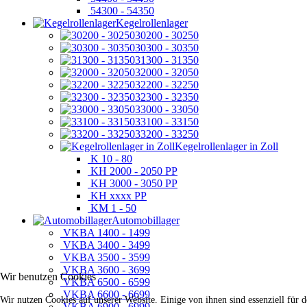
54300 - 54350
Kegelrollenlager
30200 - 30250
30300 - 30350
31300 - 31350
32000 - 32050
32200 - 32250
32300 - 32350
33000 - 33050
33100 - 33150
33200 - 33250
Kegelrollenlager in Zoll
K 10 - 80
KH 2000 - 2050 PP
KH 3000 - 3050 PP
KH xxxx PP
KM 1 - 50
Automobillager
VKBA 1400 - 1499
VKBA 3400 - 3499
VKBA 3500 - 3599
VKBA 3600 - 3699
Wir benutzen Cookies
VKBA 6500 - 6599
VKBA 6600 - 6699
Wir nutzen Cookies auf unserer Website. Einige von ihnen sind essenziell für 
VKBA 6900 - 6999