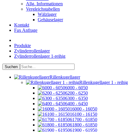
Allg. Informationen
Vergleichstabellen
Wälzlager
Gehäuselager
Kontakt
Fax Anfrage
Produkte
Zylinderrollenlager
Zylinderrollenlager 1-reihig
Rillenkugellager
Rillenkugellager 1 - reihig
6000 - 6050
6200 - 6250
6300 - 6350
6400 - 6450
16000 - 16050
16100 - 16150
61700 - 61850
61800 - 61850
61900 - 61950