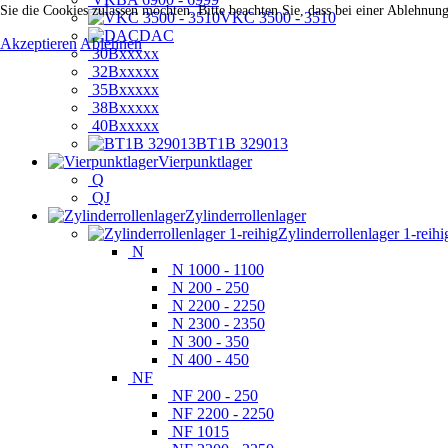
Sie die Cookies zulassen möchten. Bitte beachten Sie, dass bei einer Ablehnun
VKC 3500 - 3510
DAC
Akzeptieren
Ablehnen
30Bxxxxx
32Bxxxxx
35Bxxxxx
38Bxxxxx
40Bxxxxx
BT1B 329013
Vierpunktlager
Q
QJ
Zylinderrollenlager
Zylinderrollenlager 1-reihi
N
N 1000 - 1100
N 200 - 250
N 2200 - 2250
N 2300 - 2350
N 300 - 350
N 400 - 450
NF
NF 200 - 250
NF 2200 - 2250
NF 1015