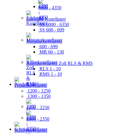
4300 - 4350
Edelstahl Kugellager
SS 6000 - 6350
SS 600 - 699
Miniaturkugellager
600 - 699
MR 60 - 130
Rillenkugellager Zoll RLS & RMS
RLS 1 - 10
RMS 1 - 10
Pendelkugellager
1200 - 1250
1300 - 1350
2200 - 2250
2300 - 2350
Schrägkugellager