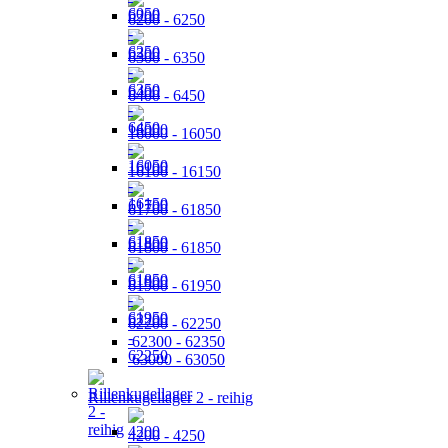
6200 - 6250
6300 - 6350
6400 - 6450
16000 - 16050
16100 - 16150
61700 - 61850
61800 - 61850
61900 - 61950
62200 - 62250
62300 - 62350
63000 - 63050
Rillenkugellager 2 - reihig
4200 - 4250