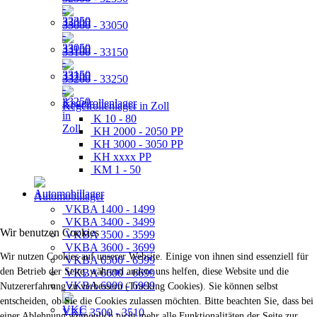
33000 - 33050
33100 - 33150
33200 - 33250
Kegelrollenlager in Zoll
K 10 - 80
KH 2000 - 2050 PP
KH 3000 - 3050 PP
KH xxxx PP
KM 1 - 50
Automobillager
VKBA 1400 - 1499
VKBA 3400 - 3499
Wir benutzen Cookies
VKBA 3500 - 3599
VKBA 3600 - 3699
Wir nutzen Cookies auf unserer Website. Einige von ihnen sind essenziell für
VKBA 6500 - 6599
den Betrieb der Seite, während andere uns helfen, diese Website und die
VKBA 6600 - 6699
VKBA 6900 - 6999
Nutzererfahrung zu verbessern (Tracking Cookies). Sie können selbst
entscheiden, ob Sie die Cookies zulassen möchten. Bitte beachten Sie, dass bei
VKC 3500 - 3510
einer Ablehnung womöglich nicht mehr alle Funktionalitäten der Seite zur