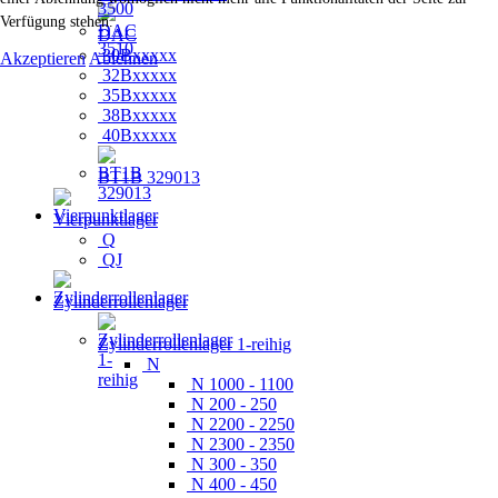
Verfügung stehen.
DAC
30Bxxxxx
Akzeptieren
Ablehnen
32Bxxxxx
35Bxxxxx
38Bxxxxx
40Bxxxxx
BT1B 329013
Vierpunktlager
Q
QJ
Zylinderrollenlager
Zylinderrollenlager 1-reihig
N
N 1000 - 1100
N 200 - 250
N 2200 - 2250
N 2300 - 2350
N 300 - 350
N 400 - 450