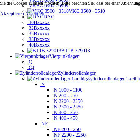
Sie die Cookies zulassen möchten. Bitte beachten Sie, dass bei einer Ablehnun
VKBA 6900 - 6999
VKC 3500 - 3510
Akzeptieren
Ablehnen
DAC
30Bxxxxx
32Bxxxxx
35Bxxxxx
38Bxxxxx
40Bxxxxx
BT1B 329013
Vierpunktlager
Q
QJ
Zylinderrollenlager
Zylinderrollenlager 1-reihi
N
N 1000 - 1100
N 200 - 250
N 2200 - 2250
N 2300 - 2350
N 300 - 350
N 400 - 450
NF
NF 200 - 250
NF 2200 - 2250