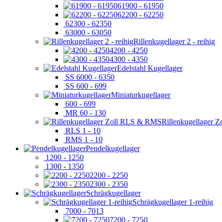
61900 - 61950
62200 - 62250
62300 - 62350
63000 - 63050
Rillenkugellager 2 - reihig
4200 - 4250
4300 - 4350
Edelstahl Kugellager
SS 6000 - 6350
SS 600 - 699
Miniaturkugellager
600 - 699
MR 60 - 130
Rillenkugellager 
RLS 1 - 10
RMS 1 - 10
Pendelkugellager
1200 - 1250
1300 - 1350
2200 - 2250
2300 - 2350
Schrägkugellager
Schrägkugellager 1-reihig
7000 - 7013
7200 - 7250