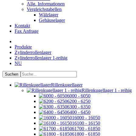
Allg. Informationen
Vergleichstabellen
Wälzlager
Gehäuselager
Kontakt
Fax Anfrage
Produkte
Zylinderrollenlager
Zylinderrollenlager 1-reihig
NU
Rillenkugellager
Rillenkugellager 1 - reihig
6000 - 6050
6200 - 6250
6300 - 6350
6400 - 6450
16000 - 16050
16100 - 16150
61700 - 61850
61800 - 61850