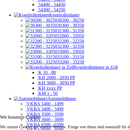
54400 - 54450
54300 - 54350
Kegelrollenlager
30200 - 30250
30300 - 30350
31300 - 31350
32000 - 32050
32200 - 32250
32300 - 32350
33000 - 33050
33100 - 33150
33200 - 33250
Kegelrollenlager in Zoll
K 10 - 80
KH 2000 - 2050 PP
KH 3000 - 3050 PP
KH xxxx PP
KM 1 - 50
Automobillager
VKBA 1400 - 1499
VKBA 3400 - 3499
VKBA 3500 - 3599
Wir benutzen Cookies
VKBA 3600 - 3699
VKBA 6500 - 6599
Wir nutzen Cookies auf unserer Website. Einige von ihnen sind essenziell für 
VKBA 6600 - 6699