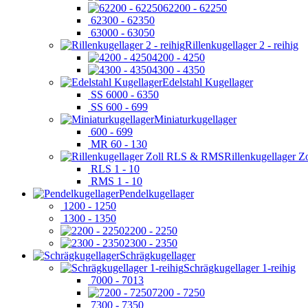
62200 - 62250
62300 - 62350
63000 - 63050
Rillenkugellager 2 - reihig
4200 - 4250
4300 - 4350
Edelstahl Kugellager
SS 6000 - 6350
SS 600 - 699
Miniaturkugellager
600 - 699
MR 60 - 130
Rillenkugellager 
RLS 1 - 10
RMS 1 - 10
Pendelkugellager
1200 - 1250
1300 - 1350
2200 - 2250
2300 - 2350
Schrägkugellager
Schrägkugellager 1-reihig
7000 - 7013
7200 - 7250
7300 - 7350