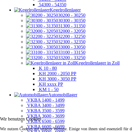
54300 - 54350
Kegelrollenlager
30200 - 30250
30300 - 30350
31300 - 31350
32000 - 32050
32200 - 32250
32300 - 32350
33000 - 33050
33100 - 33150
33200 - 33250
Kegelrollenlager in Zoll
K 10 - 80
KH 2000 - 2050 PP
KH 3000 - 3050 PP
KH xxxx PP
KM 1 - 50
Automobillager
VKBA 1400 - 1499
VKBA 3400 - 3499
VKBA 3500 - 3599
VKBA 3600 - 3699
Wir benutzen Cookies
VKBA 6500 - 6599
VKBA 6600 - 6699
Wir nutzen Cookies auf unserer Website. Einige von ihnen sind essenziell für 
VKBA 6900 - 6999