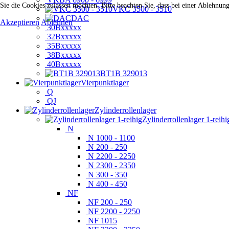
Sie die Cookies zulassen möchten. Bitte beachten Sie, dass bei einer Ablehnun
VKC 3500 - 3510
DAC
Akzeptieren
Ablehnen
30Bxxxxx
32Bxxxxx
35Bxxxxx
38Bxxxxx
40Bxxxxx
BT1B 329013
Vierpunktlager
Q
QJ
Zylinderrollenlager
Zylinderrollenlager 1-reihi
N
N 1000 - 1100
N 200 - 250
N 2200 - 2250
N 2300 - 2350
N 300 - 350
N 400 - 450
NF
NF 200 - 250
NF 2200 - 2250
NF 1015