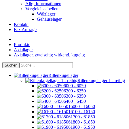
Allg. Informationen
Vergleichstabellen
Wälzlager
Gehäuselager
Kontakt
Fax Anfrage
Produkte
Axiallager
Axiallager, zweiseitig wirkend, kugelig
Rillenkugellager
Rillenkugellager 1 - reihig
6000 - 6050
6200 - 6250
6300 - 6350
6400 - 6450
16000 - 16050
16100 - 16150
61700 - 61850
61800 - 61850
61900 - 61950