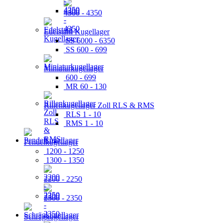
4300 - 4350
Edelstahl Kugellager
SS 6000 - 6350
SS 600 - 699
Miniaturkugellager
600 - 699
MR 60 - 130
Rillenkugellager Zoll RLS & RMS
RLS 1 - 10
RMS 1 - 10
Pendelkugellager
1200 - 1250
1300 - 1350
2200 - 2250
2300 - 2350
Schrägkugellager