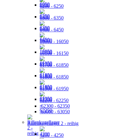
6200 - 6250
6300 - 6350
6400 - 6450
16000 - 16050
16100 - 16150
61700 - 61850
61800 - 61850
61900 - 61950
62200 - 62250
62300 - 62350
63000 - 63050
Rillenkugellager 2 - reihig
4200 - 4250