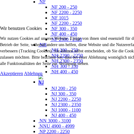
NF
NF 200 - 250
NF 2200 - 2250
NF 1015
NF 2200 - 2250
Wir benutzen Cookies
NF 300 - 350
NF 400 - 450
Wir nutzen Cookies auf unserer Website. Einige von ihnen sind essenziell für 
NF 2300 - 2350
NH
Betrieb der Seite, während andere uns helfen, diese Website und die Nutzererf
NH 200 - 250
verbessern (Tracking Cookies). Sie können selbst entscheiden, ob Sie die Cook
NH 2200 - 2250
zulassen möchten. Bitte beachten Sie, dass bei einer Ablehnung womöglich nic
NH 2300 - 2350
alle Funktionalitäten der Seite zur Verfügung stehen.
NH 300 - 350
NH 400 - 450
Akzeptieren
Ablehnen
NJ
NJ 200 - 250
NJ 300 - 350
NJ 2200 - 2250
NJ 2300 - 2350
NJ 1000 - 1100
NJ 400 - 450
NN 3000 - 3100
NNU 4900 - 4999
NP 2200 - 2250