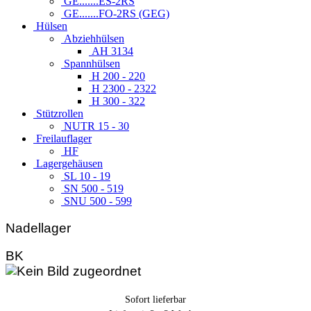
GE.......ES-2RS
GE.......FO-2RS (GEG)
Hülsen
Abziehhülsen
AH 3134
Spannhülsen
H 200 - 220
H 2300 - 2322
H 300 - 322
Stützrollen
NUTR 15 - 30
Freilauflager
HF
Lagergehäusen
SL 10 - 19
SN 500 - 519
SNU 500 - 599
Nadellager
BK
Sofort lieferbar