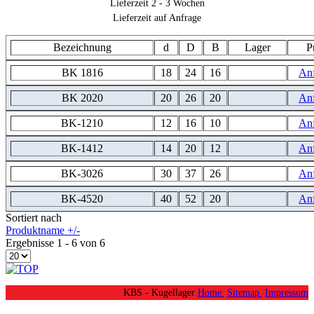
Lieferzeit 2 - 3 Wochen
Lieferzeit auf Anfrage
Bezeichnung
d
D
B
Lager
P
BK 1816
18
24
16
An
BK 2020
20
26
20
An
BK-1210
12
16
10
An
BK-1412
14
20
12
An
BK-3026
30
37
26
An
BK-4520
40
52
20
An
Sortiert nach
Produktname +/-
Ergebnisse 1 - 6 von 6
KBS - Kugellager
Home
Sitemap
Impressum