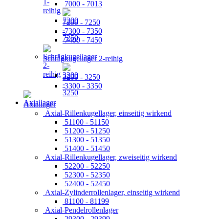
7000 - 7013
7200 - 7250
7300 - 7350
7400 - 7450
Schrägkugellager 2-reihig
3200 - 3250
3300 - 3350
Axiallager
Axial-Rillenkugellager, einseitig wirkend
51100 - 51150
51200 - 51250
51300 - 51350
51400 - 51450
Axial-Rillenkugellager, zweiseitig wirkend
52200 - 52250
52300 - 52350
52400 - 52450
Axial-Zylinderrollenlager, einseitig wirkend
81100 - 81199
Axial-Pendelrollenlager
29300 - 29399