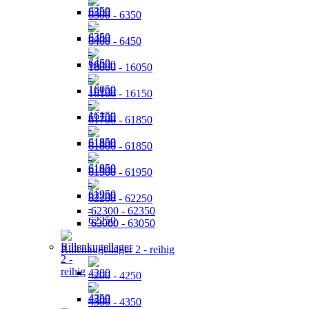
6300 - 6350
6400 - 6450
16000 - 16050
16100 - 16150
61700 - 61850
61800 - 61850
61900 - 61950
62200 - 62250
62300 - 62350
63000 - 63050
Rillenkugellager 2 - reihig
4200 - 4250
4300 - 4350