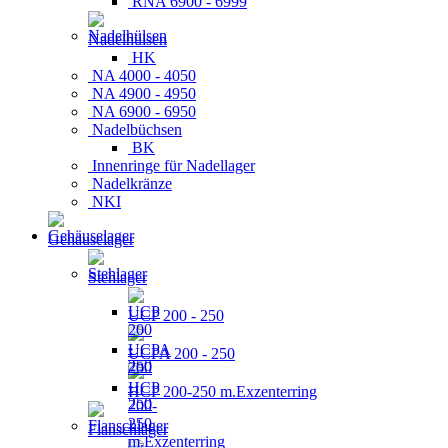
RNA 6900 - 6999
Nadelhülsen
HK
NA 4000 - 4050
NA 4900 - 4950
NA 6900 - 6950
Nadelbüchsen
BK
Innenringe für Nadellager
Nadelkränze
NKI
Gehäuselager
Stehlager
UCP 200 - 250
UCPA 200 - 250
HCP 200-250 m.Exzenterring
Flanschlager