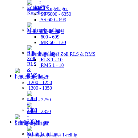
Edelstahl Kugellager
SS 6000 - 6350
SS 600 - 699
Miniaturkugellager
600 - 699
MR 60 - 130
Rillenkugellager Zoll RLS & RMS
RLS 1 - 10
RMS 1 - 10
Pendelkugellager
1200 - 1250
1300 - 1350
2200 - 2250
2300 - 2350
Schrägkugellager
Schrägkugellager 1-reihig